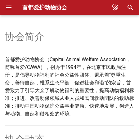
首都爱护动物协会
正
在
协会简介
初
始
首都爱护动物协会（Capital Animal Welfare Association，
化
简称首爱/CAWA），创办于1994年，在北京市民政局注
册，是倡导动物福利的社会公益性团体。秉承着“尊重生
搜
命，善待自然，维系生态平衡，促进社会和谐”的宗旨，首
索
爱致力于引导大众了解动物福利的重要性，提高动物福利标
准；推进、改善动保领域从业人员和民间救助团队的救助标
引
准；推动中国动物保护公益事业健康、快速地发展，创造人
擎
与动物、自然和谐相处的环境。